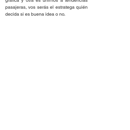
gráfica y otra es unirnos a tendencias 
pasajeras, vos serás el estratega quién 
decida si es buena idea o no.
Tu comunicación gráfica es el primer 
contacto con el cliente,
 no puede tener 
la misma fecha de caducidad que una 
tendencia, tiene que ser duradera e 