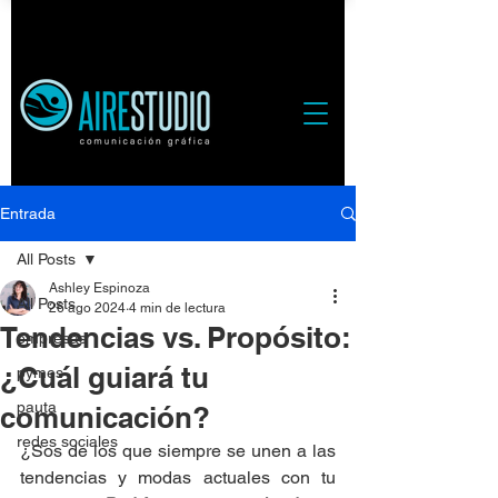
Entrada
All Posts
Ashley Espinoza
All Posts
26 ago 2024
4 min de lectura
Tendencias vs. Propósito:
empresas
¿Cuál guiará tu
pymes
pauta
comunicación?
redes sociales
¿Sos de los que siempre se unen a las 
tendencias y modas actuales con tu 