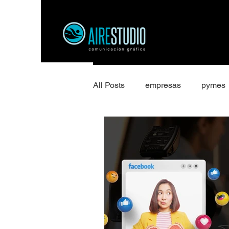
All Posts
empresas
pymes