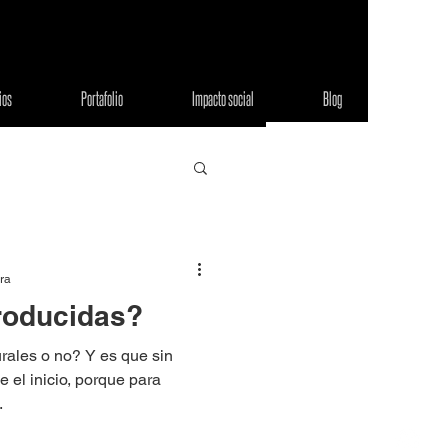
ios
Portafolio
Impacto social
Blog
ura
roducidas?
urales o no? Y es que sin
 el inicio, porque para
.