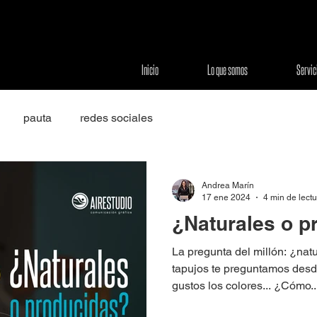
Inicio
Lo que somos
Servic
pauta
redes sociales
Andrea Marín
17 ene 2024
4 min de lect
¿Naturales o p
La pregunta del millón: ¿nat
tapujos te preguntamos desde
gustos los colores... ¿Cómo..