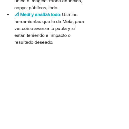
única ni mágica. Probá anuncios, 
copys, públicos, todo.
📐 Medí y analizá todo
:
 Usá las 
herramientas que te da Meta, para 
ver cómo avanza tu pauta y si 
están teniendo el impacto o 
resultado deseado.
🆘 Pedí ayuda si la necesitás
:
 No 
estás solo en este mundo de la 
pauta.
La pauta en redes sociales no es un 
monstruo al cual temerle, puede ser 
una herramienta altamente efectiva y 
poderosa si deseás avanzar en tu 
proceso de 
posicionamiento y 
crecimiento de comunidad
, pero solo si 
se hace estratégicamente. Recordá 
que se necesita: 
estrategia, propósito, 