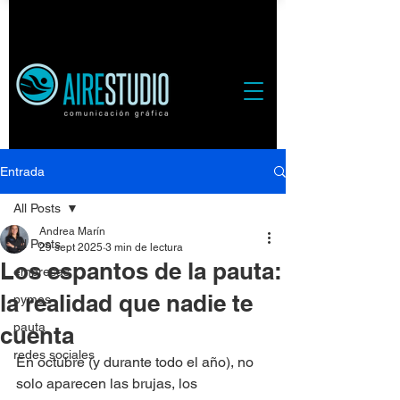
Entrada
All Posts
Andrea Marín
All Posts
29 sept 2025
3 min de lectura
Los espantos de la pauta:
empresas
la realidad que nadie te
pymes
pauta
cuenta
redes sociales
En octubre (y durante todo el año), no 
solo aparecen las brujas, los 