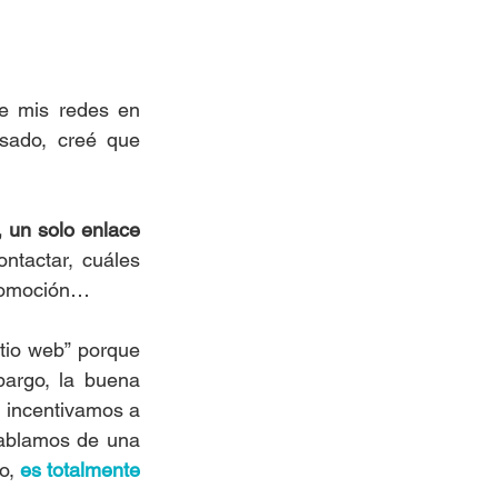
de mis redes en 
sado, creé que 
, un solo enlace
tactar, cuáles 
promoción…
tio web” porque 
argo, la buena 
 incentivamos a 
hablamos de una 
o, 
es totalmente 