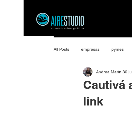
All Posts
empresas
pymes
Andrea Marín
30 j
Cautivá 
link