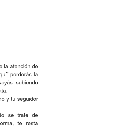
e la atención de 
quí” perderás la 
vayás subiendo 
ata.
o y tu seguidor 
o se trate de 
rma, te resta 