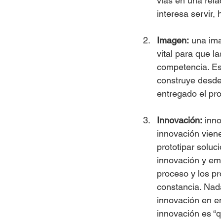
vías en una rela
interesa servir,
Imagen:
 una im
vital para que l
competencia. Es 
construye desde 
entregado el pr
Innovación:
 inn
innovación viene
prototipar soluc
innovación y em
proceso y los p
constancia. Nad
innovación en e
innovación es “