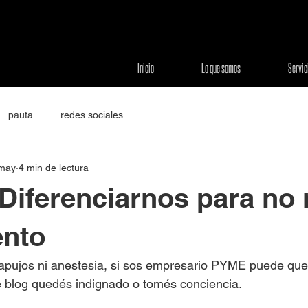
Inicio
Lo que somos
Servic
pauta
redes sociales
may
4 min de lectura
iferenciarnos para no 
ento
tapujos ni anestesia, si sos empresario PYME puede qu
e blog quedés indignado o tomés conciencia.