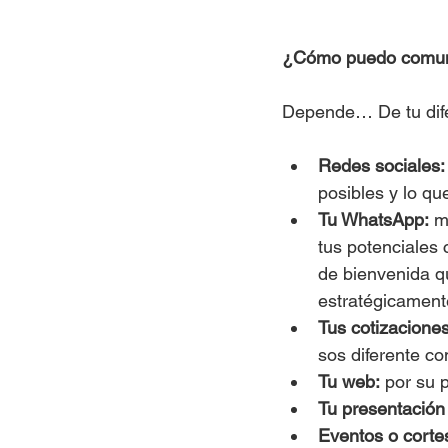
¿Cómo puedo comunic
Depende… De tu dife
Redes sociales:
posibles y lo qu
Tu WhatsApp:
 m
tus potenciales 
de bienvenida qu
estratégicament
Tus cotizaciones
sos diferente c
Tu web:
 por su 
Tu presentación 
Eventos o corte