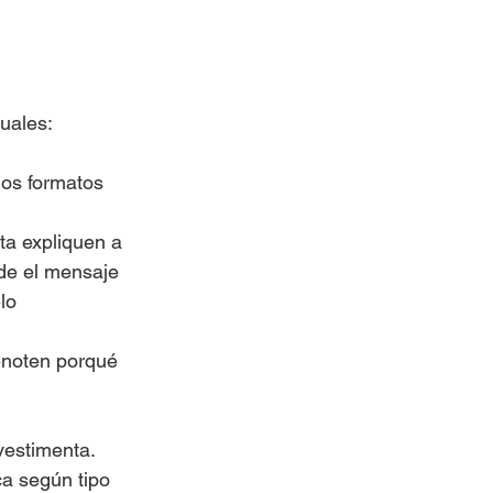
uales:
los formatos 
ta expliquen a 
sde el mensaje 
lo 
enoten porqué 
 vestimenta.
ca según tipo 