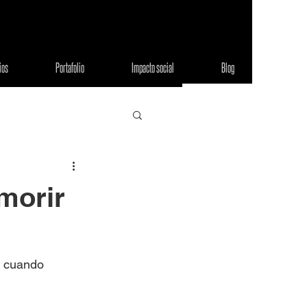
ios
Portafolio
Impacto social
Blog
morir
e cuando 