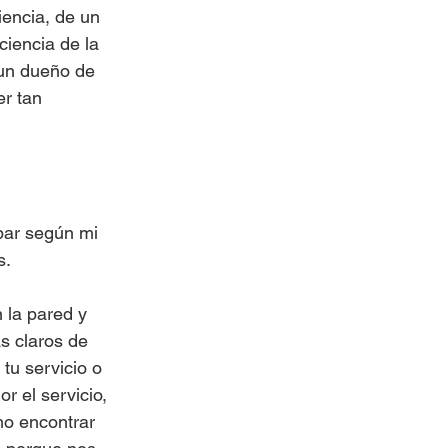
iencia, de un 
iencia de la 
 un dueño de 
r tan 
par según mi 
s.
 la pared y 
s claros de 
tu servicio o 
r el servicio, 
o encontrar 