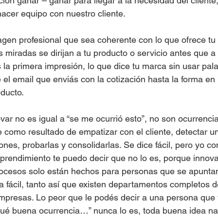
ción ganar – ganar para llegar a la necesidad del cliente
 hacer equipo con nuestro cliente.
agen profesional que sea coherente con lo que ofrece tu
as miradas se dirijan a tu producto o servicio antes que a 
la primera impresión, lo que dice tu marca sin usar pala
el email que enviás con la cotización hasta la forma en 
oducto.
ovar no es igual a “se me ocurrió esto”, no son ocurrencia
 como resultado de empatizar con el cliente, detectar u
iones, probarlas y consolidarlas. Se dice fácil, pero yo c
prendimiento te puedo decir que no lo es, porque innova
rocesos solo están hechos para personas que se apuntan
a fácil, tanto así que existen departamentos completos 
mpresas. Lo peor que le podés decir a una persona que 
qué buena ocurrencia…” nunca lo es, toda buena idea na