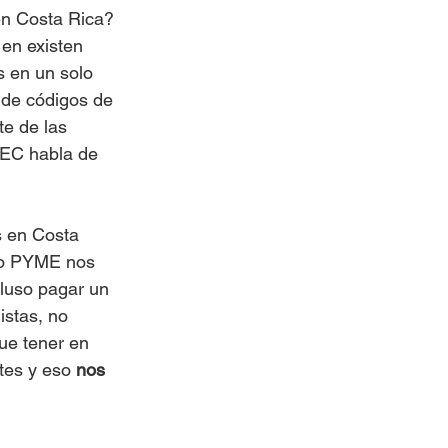
n Costa Rica? 
en existen 
 en un solo 
 de códigos de 
e de las 
NEC habla de 
 en Costa 
llo PYME nos 
luso pagar un 
stas, no 
ue tener en 
tes y eso
 nos 