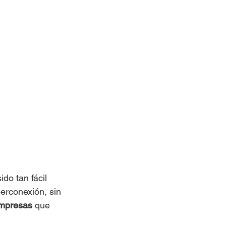
do tan fácil 
perconexión, sin 
empresas
 que 