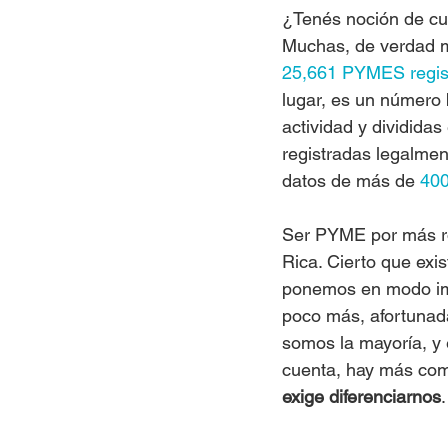
¿Tenés noción de cu
Muchas, de verdad mu
25,661 PYMES regis
lugar, es un número 
actividad y dividida
registradas legalmen
datos de más de 
400
Ser PYME por más ro
Rica. Cierto que exi
ponemos en modo imp
poco más, afortunad
somos la mayoría, y 
cuenta, hay más com
exige diferenciarnos
.