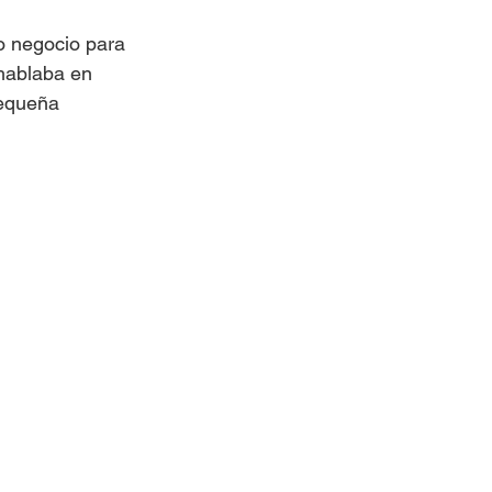
o negocio para 
 hablaba en 
equeña 