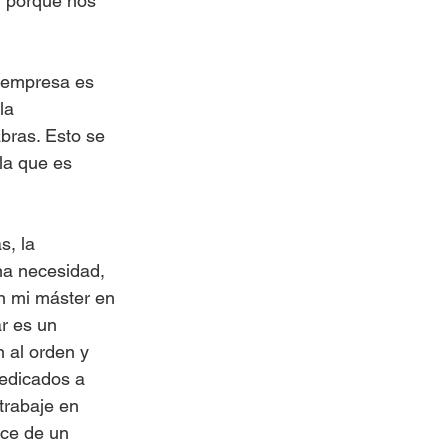
, porque nos 
 empresa es 
la 
bras. Esto se 
la que es 
s, la 
na necesidad, 
on mi máster en 
r es un 
 al orden y 
dedicados a 
trabaje en 
ce de un 